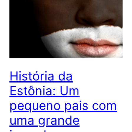
História da
Estônia: Um
pequeno pais com
uma grande