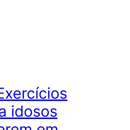
Exercícios
a idosos
zerem em