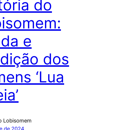
tória do
bisomem:
da e
dição dos
ens ‘Lua
ia’
do Lobisomem
e de 2024