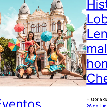
His
Lo
Len
mal
hom
Che
Eventos
História 
26 de Jun