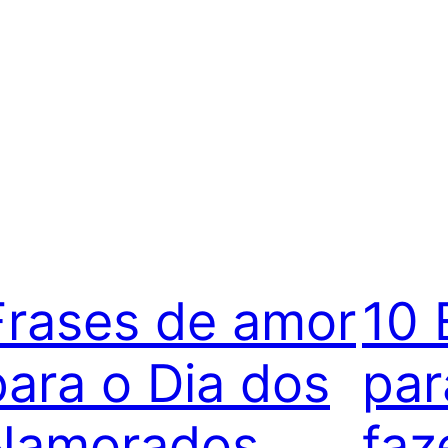
Frases de amor
10 
para o Dia dos
par
Namorados
fa