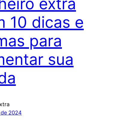
heiro extra
 10 dicas e
mas para
entar sua
da
xtra
 de 2024