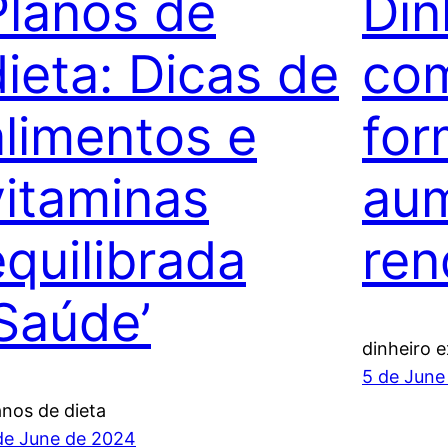
Planos de
Din
dieta: Dicas de
com
alimentos e
for
vitaminas
aum
equilibrada
ren
‘Saúde’
dinheiro e
5 de June
anos de dieta
de June de 2024