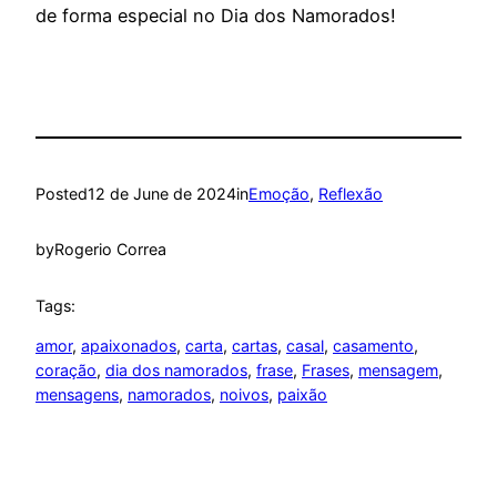
de forma especial no Dia dos Namorados!
Posted
12 de June de 2024
in
Emoção
, 
Reflexão
by
Rogerio Correa
Tags:
amor
, 
apaixonados
, 
carta
, 
cartas
, 
casal
, 
casamento
, 
coração
, 
dia dos namorados
, 
frase
, 
Frases
, 
mensagem
, 
mensagens
, 
namorados
, 
noivos
, 
paixão