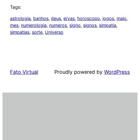
Tags:
astrologia
, 
banhos
, 
deus
, 
ervas
, 
horoscopo
, 
jogos
, 
maio
, 
mes
, 
numerologia
, 
numeros
, 
signo
, 
signos
, 
simpatia
, 
simpatias
, 
sorte
, 
Universo
Fato Virtual
Proudly powered by
WordPress