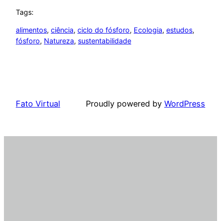
Tags:
alimentos
, 
ciência
, 
ciclo do fósforo
, 
Ecologia
, 
estudos
, 
fósforo
, 
Natureza
, 
sustentabilidade
Fato Virtual
Proudly powered by
WordPress