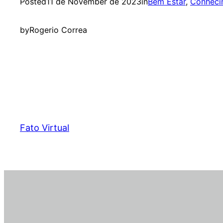
Posted
11 de November de 2023
in
Bem Estar
, 
Conheci
by
Rogerio Correa
Fato Virtual