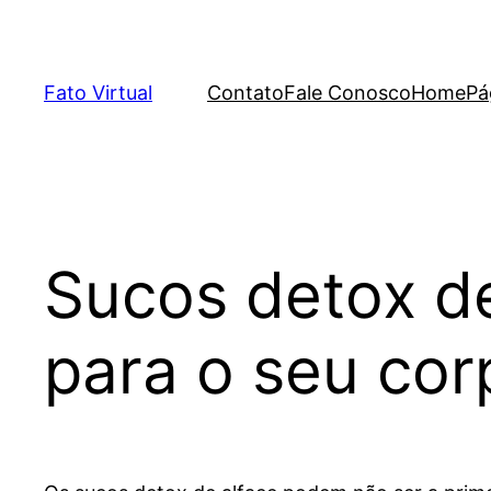
Skip
to
content
Fato Virtual
Contato
Fale Conosco
Home
Pá
Sucos detox de
para o seu co