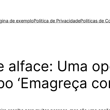
gina de exemplo
Politica de Privacidade
Politicas de C
 alface: Uma opç
rpo ‘Emagreça co