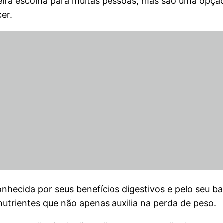
eira escolha para muitas pessoas, mas são uma opçã
er.
 conhecida por seus benefícios digestivos e pelo seu b
utrientes que não apenas auxilia na perda de peso.