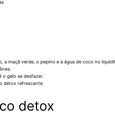
as
o, a maçã verde, o pepino e a água de coco no liquidi
ênea.
 o gelo se desfazer.
o detox refrescante.
uco detox