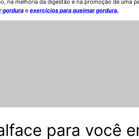
, na melhoria da digestão e na promoção de uma pele
r gordura
e
exercícios para queimar gordura.
alface para você 