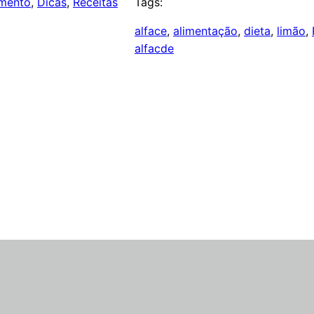
mento
, 
Dicas
, 
Receitas
Tags:
alface
, 
alimentação
, 
dieta
, 
limão
, 
alfacde