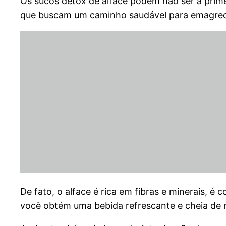
Os sucos detox de alface podem não ser a prim
que buscam um caminho saudável para emagrec
De fato, o alface é rica em fibras e minerais, é
você obtém uma bebida refrescante e cheia de n