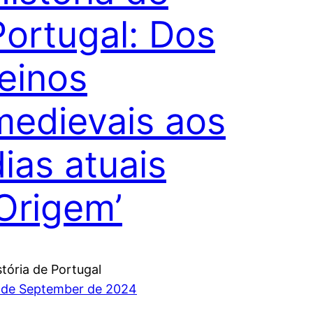
Portugal: Dos
reinos
medievais aos
dias atuais
‘Origem’
stória de Portugal
 de September de 2024