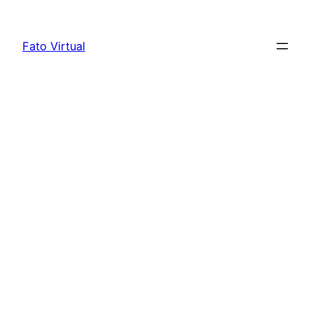
Skip
to
Fato Virtual
content