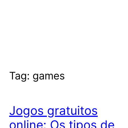
Tag:
games
Jogos gratuitos
online: Os tipos de