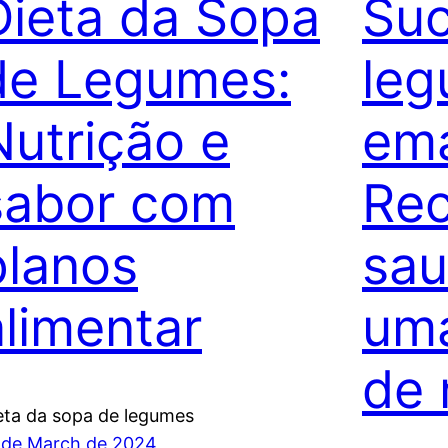
Dieta da Sopa
Suc
de Legumes:
leg
Nutrição e
ema
sabor com
Rec
planos
sau
alimentar
uma
de 
eta da sopa de legumes
 de March de 2024