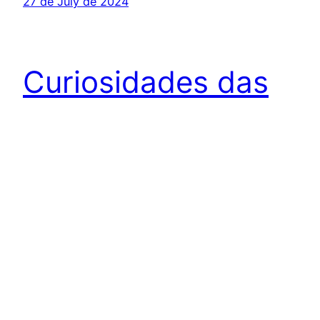
27 de July de 2024
Curiosidades das
Olimpíadas:
Momentos
históricos e
marcantes
curiosidades das olimpíadas
22 de April de 2024