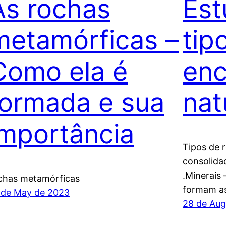
As rochas
Est
metamórficas –
tip
Como ela é
enc
formada e sua
nat
importância
Tipos de 
consolida
.Minerais 
chas metamórficas
formam as
 de May de 2023
28 de Aug