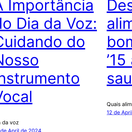
A Importância
Des
do Dia da Voz:
ali
Cuidando do
bom
Nosso
’15
Instrumento
sau
Vocal
Quais ali
12 de Apr
a da voz
 de April de 2024