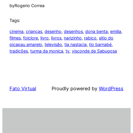
by
Rogerio Correa
Tags:
cinema
, 
crianças
, 
desenho
, 
desenhos
, 
dona benta
, 
emilia
, 
filmes
, 
folclore
, 
livro
, 
livros
, 
narizinho
, 
rabico
, 
sitio do
picapau amarelo
, 
televisão
, 
tia nastacia
, 
tio barnabé
, 
tradições
, 
turma da monica
, 
tv
, 
visconde de Sabugosa
Fato Virtual
Proudly powered by
WordPress