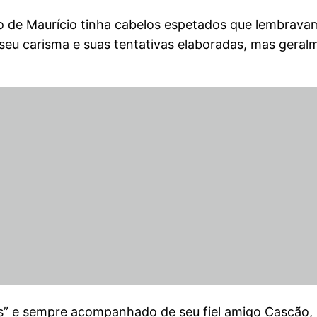
 de Maurício tinha cabelos espetados que lembravam 
 seu carisma e suas tentativas elaboradas, mas gera
eis” e sempre acompanhado de seu fiel amigo Cascão,