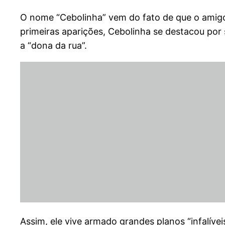
O nome “Cebolinha” vem do fato de que o amigo
primeiras aparições, Cebolinha se destacou por
a “dona da rua”.
Assim, ele vive armado grandes planos “infalív