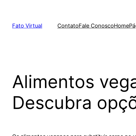
Skip
to
content
Fato Virtual
Contato
Fale Conosco
Home
Pá
Alimentos vega
Descubra opçõe