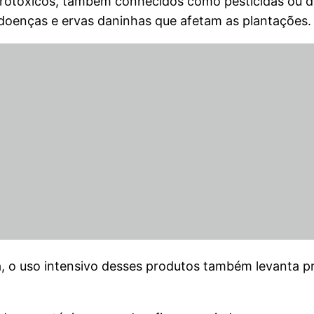
rotóxicos, também conhecidos como pesticidas ou d
, doenças e ervas daninhas que afetam as plantações.
a, o uso intensivo desses produtos também levanta 