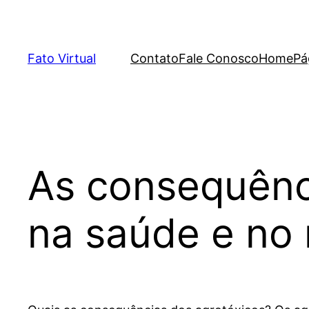
Skip
to
content
Fato Virtual
Contato
Fale Conosco
Home
Pá
As consequênc
na saúde e no