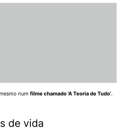
té mesmo num
filme chamado ‘A Teoria de Tudo’
.
s de vida