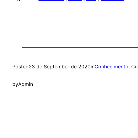
Posted
23 de September de 2020
in
Conhecimento
, 
Cu
by
Admin