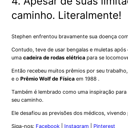
4. Apesar de suas limit
caminho. Literalmente!
Stephen enfrentou bravamente sua doença com a
Contudo, teve de usar bengalas e muletas após 
uma
cadeira
de rodas
elétrica
para se locomov
Então recebeu muitos prêmios por seu trabalho,
e o
Prêmio Wolf de
Física
em 1988 .
Também é lembrado como uma inspiração para mui
seu caminho.
Ele desafiou as previsões dos médicos, vivendo
Siga-nos:
Facebook
|
Instagram
|
Pinterest