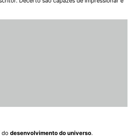
escritor. Decerto são capazes de impressionar e
e do
desenvolvimento do universo
.