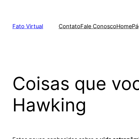
Skip
to
content
Fato Virtual
Contato
Fale Conosco
Home
Pá
Coisas que vo
Hawking