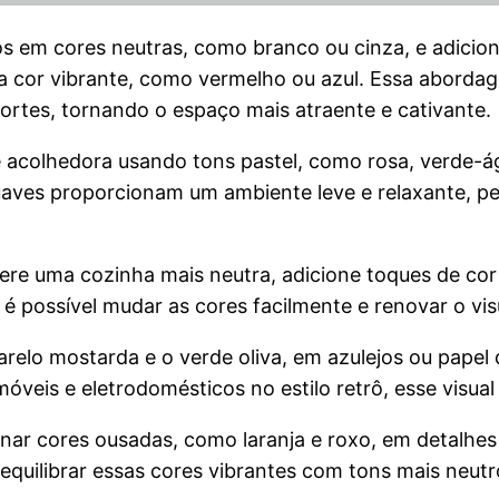
os em cores neutras, como branco ou cinza, e adici
cor vibrante, como vermelho ou azul. Essa abordagem 
fortes, tornando o espaço mais atraente e cativante.
 acolhedora usando tons pastel, como rosa, verde-águ
aves proporcionam um ambiente leve e relaxante, per
fere uma cozinha mais neutra, adicione toques de cor
 é possível mudar as cores facilmente e renovar o vi
arelo mostarda e o verde oliva, em azulejos ou papel
eis e eletrodomésticos no estilo retrô, esse visual 
ar cores ousadas, como laranja e roxo, em detalhes 
equilibrar essas cores vibrantes com tons mais neut