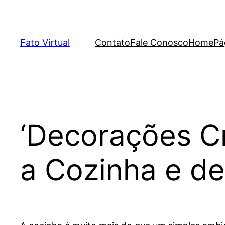
Skip
to
content
Fato Virtual
Contato
Fale Conosco
Home
Pá
‘Decorações Cr
a Cozinha e dei