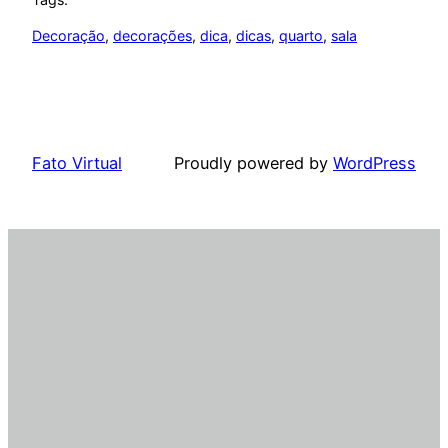
Decoração
, 
decorações
, 
dica
, 
dicas
, 
quarto
, 
sala
Fato Virtual
Proudly powered by
WordPress