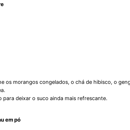
re
one os morangos congelados, o chá de hibisco, o geng
a.
o para deixar o suco ainda mais refrescante.
au em pó