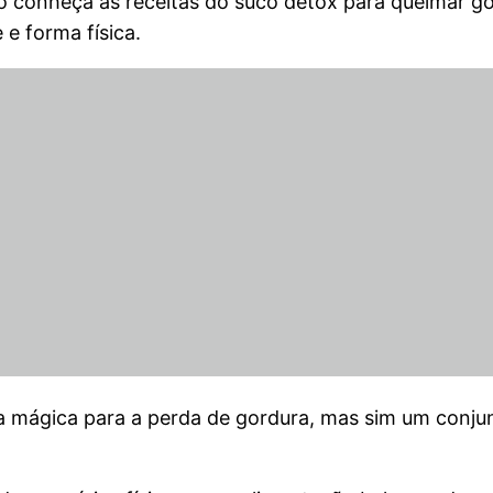
rpo conheça as receitas do suco detox para queimar 
e forma física.
ta mágica para a perda de gordura, mas sim um conju