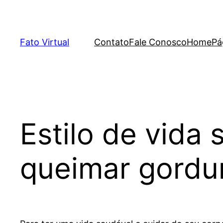
Skip
to
content
Fato Virtual
Contato
Fale Conosco
Home
Pá
Estilo de vida
queimar gordu