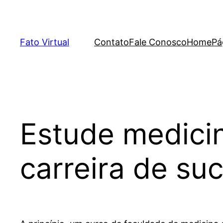
Skip
to
content
Fato Virtual
Contato
Fale Conosco
Home
Pá
Estude medicin
carreira de su