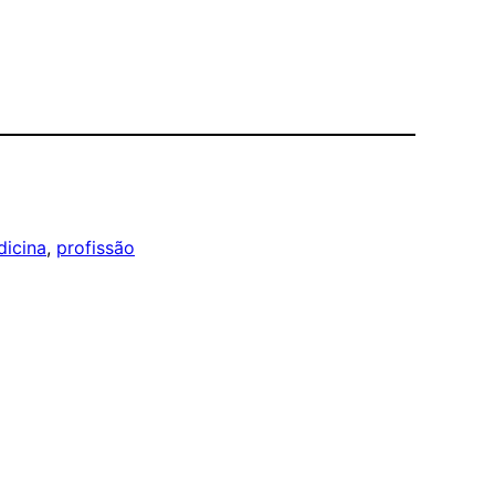
icina
, 
profissão