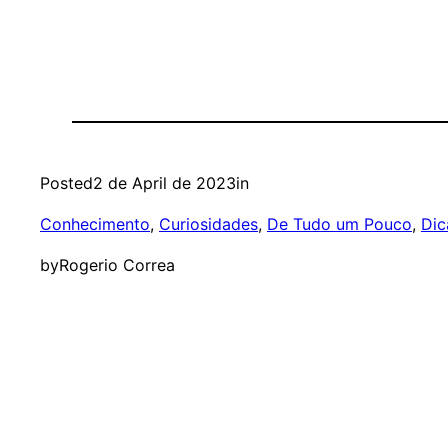
Posted
2 de April de 2023
in
Conhecimento
, 
Curiosidades
, 
De Tudo um Pouco
, 
Dic
by
Rogerio Correa