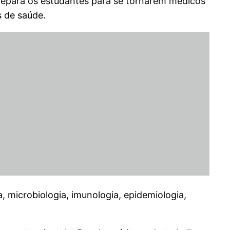
repara os estudantes para se tornarem médicos
s de saúde.
 microbiologia, imunologia, epidemiologia,