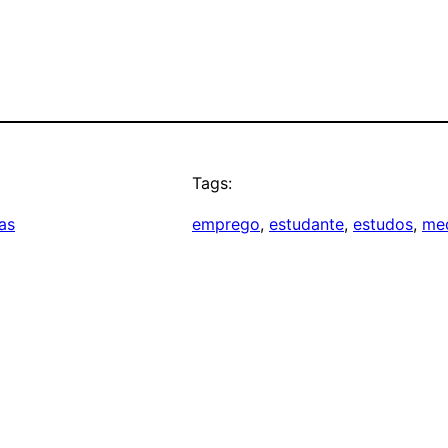
Tags:
as
emprego
, 
estudante
, 
estudos
, 
med