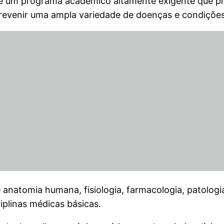
a é um programa acadêmico altamente exigente que p
 prevenir uma ampla variedade de doenças e condiçõe
natomia humana, fisiologia, farmacologia, patologia,
iplinas médicas básicas.