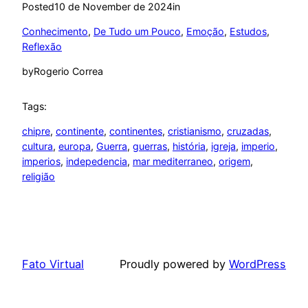
Posted
10 de November de 2024
in
Conhecimento
, 
De Tudo um Pouco
, 
Emoção
, 
Estudos
, 
Reflexão
by
Rogerio Correa
Tags:
chipre
, 
continente
, 
continentes
, 
cristianismo
, 
cruzadas
, 
cultura
, 
europa
, 
Guerra
, 
guerras
, 
história
, 
igreja
, 
imperio
, 
imperios
, 
indepedencia
, 
mar mediterraneo
, 
origem
, 
religião
Fato Virtual
Proudly powered by
WordPress