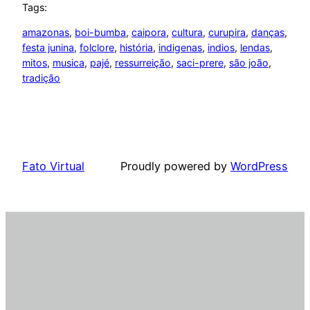
Tags:
amazonas
, 
boi-bumba
, 
caipora
, 
cultura
, 
curupira
, 
danças
, 
festa junina
, 
folclore
, 
história
, 
indigenas
, 
indios
, 
lendas
, 
mitos
, 
musica
, 
pajé
, 
ressurreição
, 
saci-prere
, 
são joão
, 
tradição
Fato Virtual
Proudly powered by
WordPress