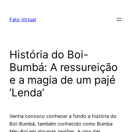
Skip
to
Fato Virtual
content
História do Boi-
Bumbá: A ressureição
e a magia de um pajé
‘Lenda’
Venha conosco conhecer a fundo a história do
Boi-Bumbá, também conhecido como Bumba
Meu Boi em algumas regiões, é uma das