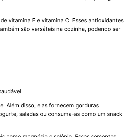
de vitamina E e vitamina C. Esses antioxidantes
 também são versáteis na cozinha, podendo ser
saudável.
e. Além disso, elas fornecem gorduras
o iogurte, saladas ou consuma-as como um snack
ais como magnésio e selênio. Essas sementes