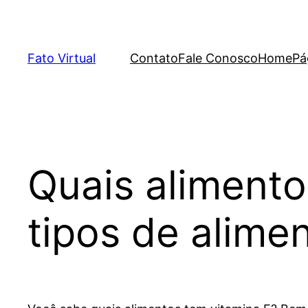
Skip
to
content
Fato Virtual
Contato
Fale Conosco
Home
Pá
Quais alimento
tipos de alime