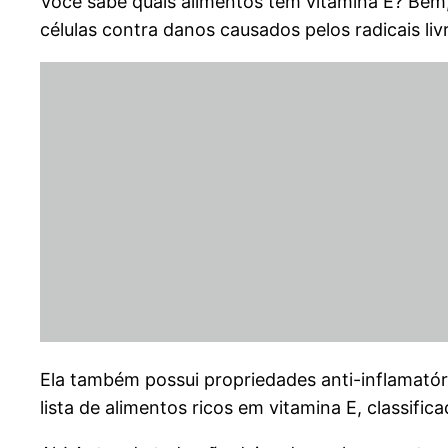
Você sabe quais alimentos tem vitamina E? Bem,
células contra danos causados pelos radicais liv
Ela também possui propriedades anti-inflamatór
lista de alimentos ricos em vitamina E, classifi