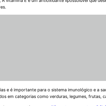
 A vitamina E é um antioxidante lipossolúvel que d
res.
ias e é importante para o sistema imunológico e a sa
cados em categorias como verduras, legumes, frutas, c