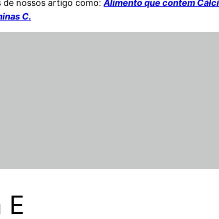
s de nossos artigo como:
Alimento que contem Cálc
inas C.
 E