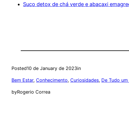
Suco detox de chá verde e abacaxi emagr
Posted
10 de January de 2023
in
Bem Estar
, 
Conhecimento
, 
Curiosidades
, 
De Tudo um
by
Rogerio Correa