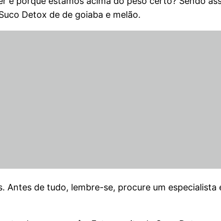
r é porque estamos acima do peso certo? Sendo assi
 Suco Detox de de goiaba e melão.
is. Antes de tudo, lembre-se, procure um especialist