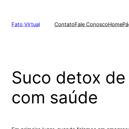
Skip
to
content
Fato Virtual
Contato
Fale Conosco
Home
Pá
Suco detox de
com saúde