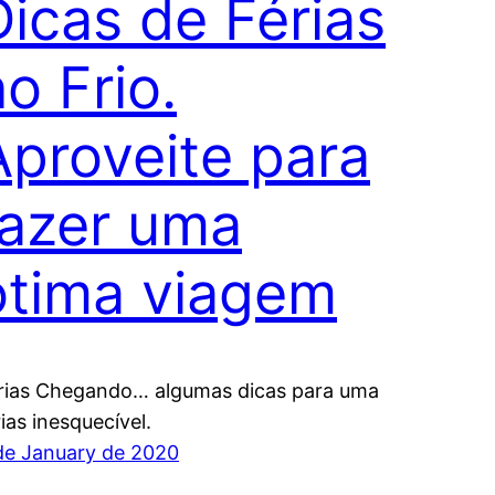
Dicas de Férias
o Frio.
Aproveite para
fazer uma
ótima viagem
rias Chegando… algumas dicas para uma
rias inesquecível.
de January de 2020