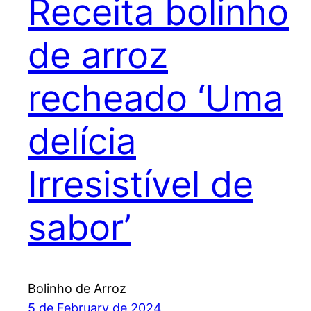
Receita bolinho
de arroz
recheado ‘Uma
delícia
Irresistível de
sabor’
Bolinho de Arroz
5 de February de 2024