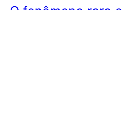
O fenômeno raro e
fascinante das
Supernovas:
Passado distante e
o futuro promissor
‘Curiosidades do
universo’
As supernovas, explosões estelares
incrivelmente poderosas, fascinam a humanidade