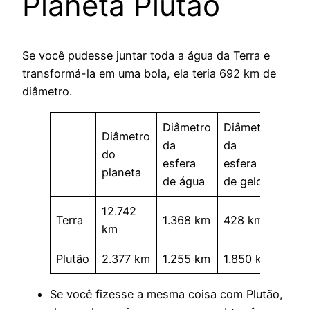
Planeta Plutão
Se você pudesse juntar toda a água da Terra e
transformá-la em uma bola, ela teria 692 km de
diâmetro.
Diâmetro
Diâmetro
Diâmetro
da
da
do
esfera
esfera
planeta
de água
de gelo
12.742
Terra
1.368 km
428 km
km
Plutão
2.377 km
1.255 km
1.850 km
Se você fizesse a mesma coisa com Plutão,