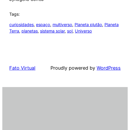
Tags:
curiosidades
, 
espaço
, 
multiverso
, 
Planeta plutão
, 
Planeta
Terra
, 
planetas
, 
sistema solar
, 
sol
, 
Universo
Fato Virtual
Proudly powered by
WordPress