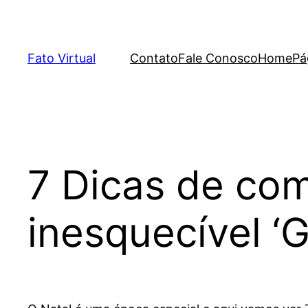
Skip
to
content
Fato Virtual
Contato
Fale Conosco
Home
Pá
7 Dicas de co
inesquecível ‘G