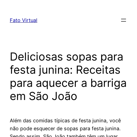
Skip
to
Fato Virtual
content
Deliciosas sopas para
festa junina: Receitas
para aquecer a barriga
em São João
Além das comidas típicas de festa junina, você
não pode esquecer de sopas para festa junina.
Sendo assim, São João também têm um lugar