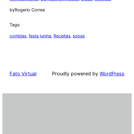
by
Rogerio Correa
Tags:
comidas
, 
festa junina
, 
Receitas
, 
sopas
Fato Virtual
Proudly powered by
WordPress