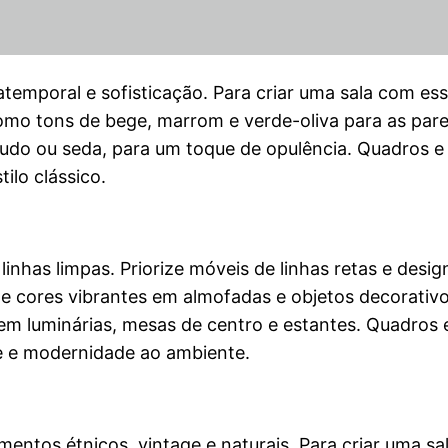
 atemporal e sofisticação. Para criar uma sala com e
como tons de bege, marrom e verde-oliva para as par
eludo ou seda, para um toque de opulência. Quadro
ilo clássico.
linhas limpas. Priorize móveis de linhas retas e desi
e cores vibrantes em almofadas e objetos decorativos
em luminárias, mesas de centro e estantes. Quadro
e e modernidade ao ambiente.
entos étnicos, vintage e naturais. Para criar uma sa