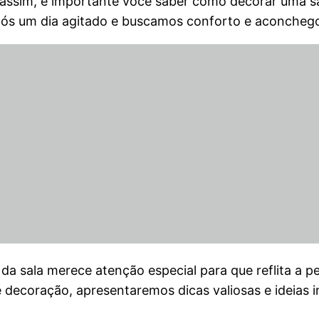
o assim, é importante você saber como decorar uma 
após um dia agitado e buscamos conforto e aconcheg
da sala merece atenção especial para que reflita a 
decoração, apresentaremos dicas valiosas e ideias in