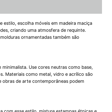
sse estilo, escolha móveis em madeira maciça
edes, criando uma atmosfera de requinte.
s e molduras ornamentadas também são
gn minimalista. Use cores neutras como base,
. Materiais como metal, vidro e acrílico são
s e obras de arte contemporâneas podem
la com esse estilo, misture estampas étnicas e