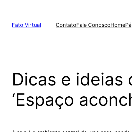
Skip
to
content
Fato Virtual
Contato
Fale Conosco
Home
Pá
Dicas e ideias
‘Espaço aconch