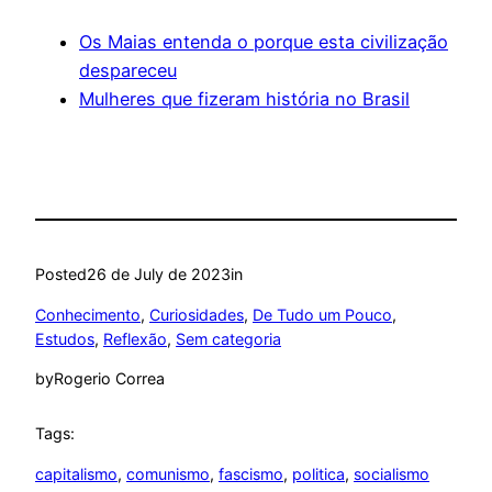
Os Maias entenda o porque esta civilização
despareceu
Mulheres que fizeram história no Brasil
Posted
26 de July de 2023
in
Conhecimento
, 
Curiosidades
, 
De Tudo um Pouco
, 
Estudos
, 
Reflexão
, 
Sem categoria
by
Rogerio Correa
Tags:
capitalismo
, 
comunismo
, 
fascismo
, 
politica
, 
socialismo