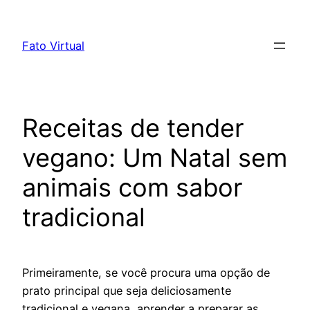
Skip
to
Fato Virtual
content
Receitas de tender
vegano: Um Natal sem
animais com sabor
tradicional
Primeiramente, se você procura uma opção de
prato principal que seja deliciosamente
tradicional e vegana, aprender a preparar as