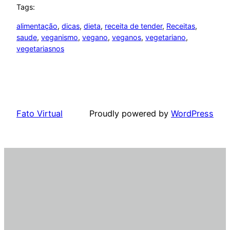
Tags:
alimentação
, 
dicas
, 
dieta
, 
receita de tender
, 
Receitas
, 
saude
, 
veganismo
, 
vegano
, 
veganos
, 
vegetariano
, 
vegetariasnos
Fato Virtual
Proudly powered by
WordPress