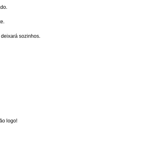
ado.
e.
 deixará sozinhos.
ão logo!