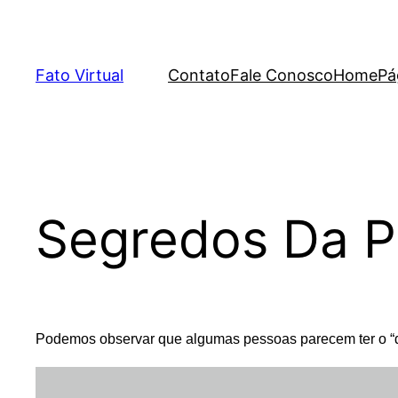
Skip
to
content
Fato Virtual
Contato
Fale Conosco
Home
Pá
Segredos Da P
Podemos observar que algumas pessoas parecem ter o “do