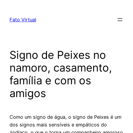
Skip
to
Fato Virtual
content
Signo de Peixes no
namoro, casamento,
família e com os
amigos
Como um signo de água, o signo de Peixes é um
dos signos mais sensíveis e empáticos do
zodíaco, o que o torna um companheiro amoroso