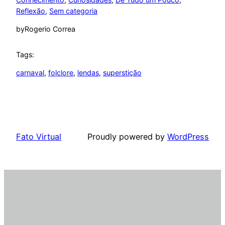
Reflexão
, 
Sem categoria
by
Rogerio Correa
Tags:
carnaval
, 
folclore
, 
lendas
, 
superstição
Fato Virtual
Proudly powered by
WordPress