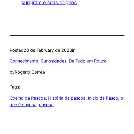
surgiram e suas origens
Posted
23 de February de 2023
in
Conhecimento
, 
Curiosidades
, 
De Tudo um Pouco
by
Rogerio Correa
Tags:
Coelho da Pascoa
, 
História da páscoa
, 
Inicio da Pásco
, 
o
que é pascoa
, 
páscoa