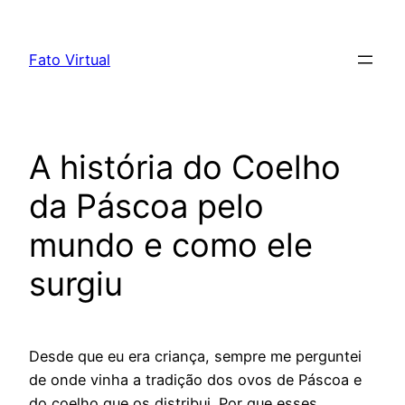
Skip
to
Fato Virtual
content
A história do Coelho
da Páscoa pelo
mundo e como ele
surgiu
Desde que eu era criança, sempre me perguntei
de onde vinha a tradição dos ovos de Páscoa e
do coelho que os distribui. Por que esses