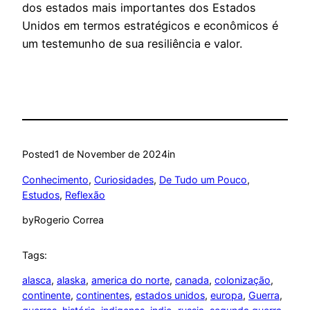
dos estados mais importantes dos Estados
Unidos em termos estratégicos e econômicos é
um testemunho de sua resiliência e valor.
Posted
1 de November de 2024
in
Conhecimento
, 
Curiosidades
, 
De Tudo um Pouco
, 
Estudos
, 
Reflexão
by
Rogerio Correa
Tags:
alasca
, 
alaska
, 
america do norte
, 
canada
, 
colonização
, 
continente
, 
continentes
, 
estados unidos
, 
europa
, 
Guerra
, 