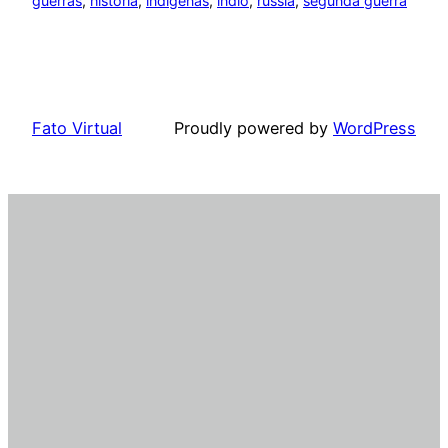
guerras
, 
história
, 
indigenas
, 
indio
, 
russia
, 
segunda guerra
Fato Virtual
Proudly powered by
WordPress