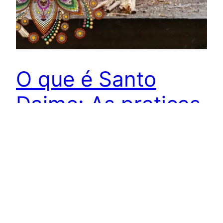
O que é Santo
Daime: As praticas
na espiritualidade
da ayahuasca
o que é Santo Daime
13 de August de 2024