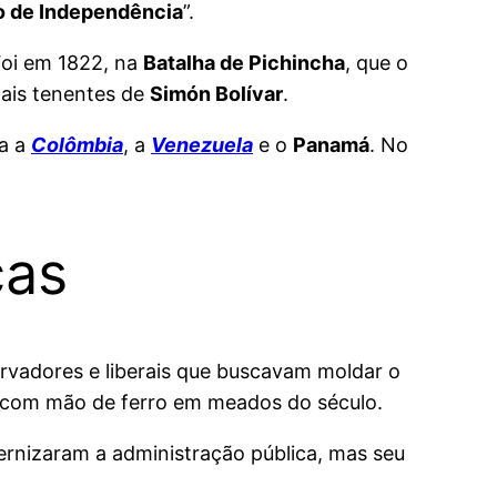
to de Independência
”.
Foi em 1822, na
Batalha de Pichincha
, que o
pais tenentes de
Simón Bolívar
.
ía a
Colômbia
, a
Venezuela
e o
Panamá
. No
cas
ervadores e liberais que buscavam moldar o
s com mão de ferro em meados do século.
ernizaram a administração pública, mas seu