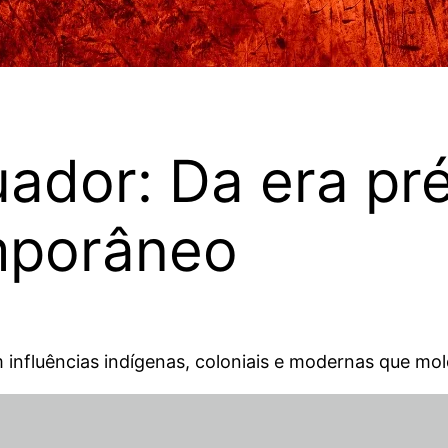
uador: Da era p
mporâneo
m influências indígenas, coloniais e modernas que mo