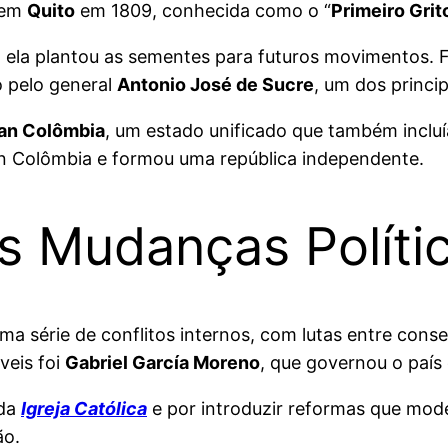
 em
Quito
em 1809, conhecida como o “
Primeiro Gri
a, ela plantou as sementes para futuros movimentos. 
o pelo general
Antonio José de Sucre
, um dos princi
an Colômbia
, um estado unificado que também inclu
n Colômbia e formou uma república independente.
s Mudanças Políti
ma série de conflitos internos, com lutas entre cons
veis foi
Gabriel García Moreno
, que governou o paí
 da
Igreja Católica
e por introduzir reformas que mod
ão.